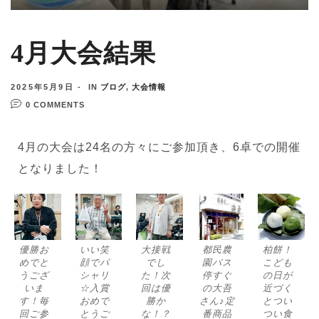
4月大会結果
有)
2025年5月9日
IN
ブログ
,
大会情報
0 COMMENTS
4月の大会は24名の方々にご参加頂き、6卓での開催
となりました！
優勝お
いい笑
大接戦
都民農
柏餅！
めでと
顔でパ
でし
園バス
こども
うござ
シャリ
た！次
停すぐ
の日が
いま
☆入賞
回は優
の大吾
近づく
す！毎
おめで
勝か
さん♪定
とつい
回ご参
とうご
な！？
番商品
つい食